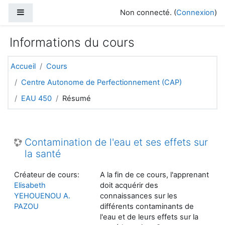
Passer au contenu principal
Panneau latéral
Non connecté. (
Connexion
)
Informations du cours
Accueil
Cours
Centre Autonome de Perfectionnement (CAP)
EAU 450
Résumé
Contamination de l'eau et ses effets sur
la santé
Créateur de cours:
A la fin de ce cours, l'apprenant
Elisabeth
doit acquérir des
YEHOUENOU A.
connaissances sur les
PAZOU
différents contaminants de
l'eau et de leurs effets sur la