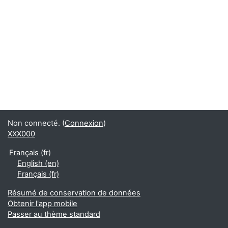
Non connecté. (
Connexion
)
XXX000
Français ‎(fr)‎
English ‎(en)‎
Français ‎(fr)‎
Résumé de conservation de données
Obtenir l'app mobile
Passer au thème standard