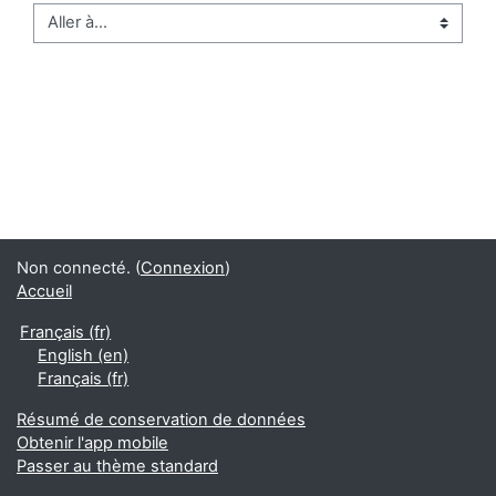
Aller à…
Non connecté. (
Connexion
)
Accueil
Français ‎(fr)‎
English ‎(en)‎
Français ‎(fr)‎
Résumé de conservation de données
Obtenir l'app mobile
Passer au thème standard